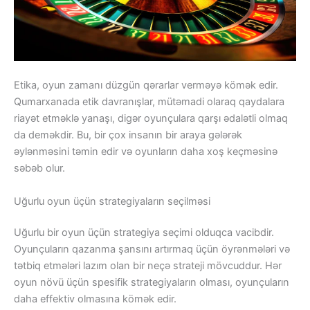
Etika, oyun zamanı düzgün qərarlar verməyə kömək edir.
Qumarxanada etik davranışlar, mütəmadi olaraq qaydalara
riayət etməklə yanaşı, digər oyunçulara qarşı ədalətli olmaq
da deməkdir. Bu, bir çox insanın bir araya gələrək
əylənməsini təmin edir və oyunların daha xoş keçməsinə
səbəb olur.
Uğurlu oyun üçün strategiyaların seçilməsi
Uğurlu bir oyun üçün strategiya seçimi olduqca vacibdir.
Oyunçuların qazanma şansını artırmaq üçün öyrənmələri və
tətbiq etmələri lazım olan bir neçə strateji mövcuddur. Hər
oyun növü üçün spesifik strategiyaların olması, oyunçuların
daha effektiv olmasına kömək edir.