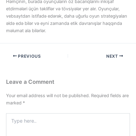
Həmçinin, burada oyunçuların öz bacarıqlarını inkişaf
etdirmələri üçün təkliflər və tövsiyələr yer alır. Oyunçular,
vebsaytdan istifadə edərək, daha uğurlu oyun strategiyaları
əldə edə bilər və eyni zamanda etik davranışlar haqqında
məlumat ala bilərlər.
PREVIOUS
NEXT
Leave a Comment
Your email address will not be published.
Required fields are
marked
*
Type
here..