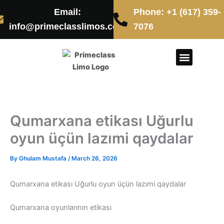
Skip
Email:
Phone: +1 (617) 359-
to
info@primeclasslimos.com
7076
content
CONTACT US
Qumarxana etikası Uğurlu
oyun üçün lazımi qaydalar
By
Ghulam Mustafa
/
March 26, 2026
Qumarxana etikası Uğurlu oyun üçün lazımi qaydalar
Qumarxana oyunlarının etikası