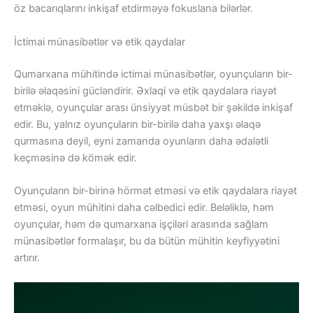
öz bacarıqlarını inkişaf etdirməyə fokuslana bilərlər.
İctimai münasibətlər və etik qaydalar
Qumarxana mühitində ictimai münasibətlər, oyunçuların bir-
birilə əlaqəsini gücləndirir. Əxlaqi və etik qaydalara riayət
etməklə, oyunçular arası ünsiyyət müsbət bir şəkildə inkişaf
edir. Bu, yalnız oyunçuların bir-birilə daha yaxşı əlaqə
qurmasına deyil, eyni zamanda oyunların daha ədalətli
keçməsinə də kömək edir.
Oyunçuların bir-birinə hörmət etməsi və etik qaydalara riayət
etməsi, oyun mühitini daha cəlbedici edir. Beləliklə, həm
oyunçular, həm də qumarxana işçiləri arasında sağlam
münasibətlər formalaşır, bu da bütün mühitin keyfiyyətini
artırır.