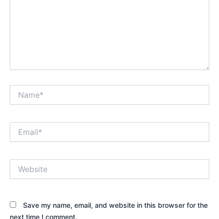
Name*
Email*
Website
Save my name, email, and website in this browser for the
next time I comment.