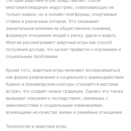
Сегодня азартные игры представляют собой
многомиллиардную индустрию, охватывающую не
только казино, но и онлайн-платформы, спортивные
ставки и различные лотереи. Это оказывает
значительное влияние на общественное сознание,
формируя отношение людей к риску, удаче и азарту.
Многие рассматривают азартные игры как способ
получения дохода, что может привести к игромании и
социальным проблемам.
Кроме того, азартные игры начинают восприниматься
как форма развлечения и социального взаимодействия.
Казино и букмекерские конторы становятся местами
встреч, что создает новые традиции. Однако это также
вызывает опасения о последствиях, связанных с
зависимостями и социальными изменениями,
влияющими на качество жизни и семейные отношения.
Технологии и азартные игры