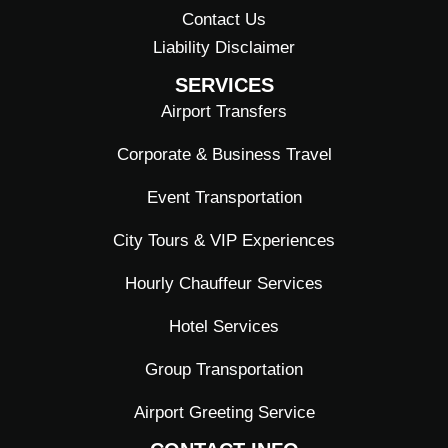
Contact Us
Liability Disclaimer
SERVICES
Airport Transfers
Corporate & Business Travel
Event Transportation
City Tours & VIP Experiences
Hourly Chauffeur Services
Hotel Services
Group Transportation
Airport Greeting Service