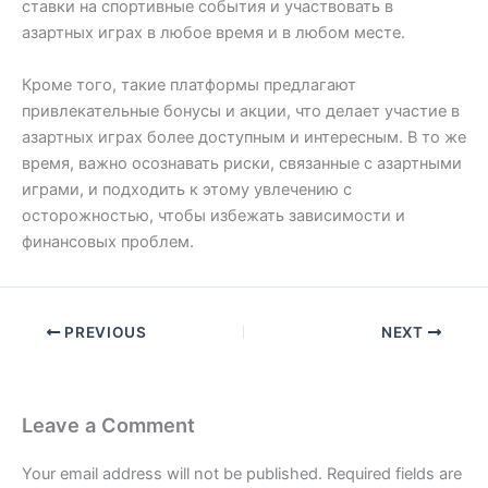
ставки на спортивные события и участвовать в
азартных играх в любое время и в любом месте.
Кроме того, такие платформы предлагают
привлекательные бонусы и акции, что делает участие в
азартных играх более доступным и интересным. В то же
время, важно осознавать риски, связанные с азартными
играми, и подходить к этому увлечению с
осторожностью, чтобы избежать зависимости и
финансовых проблем.
PREVIOUS
NEXT
Leave a Comment
Your email address will not be published.
Required fields are