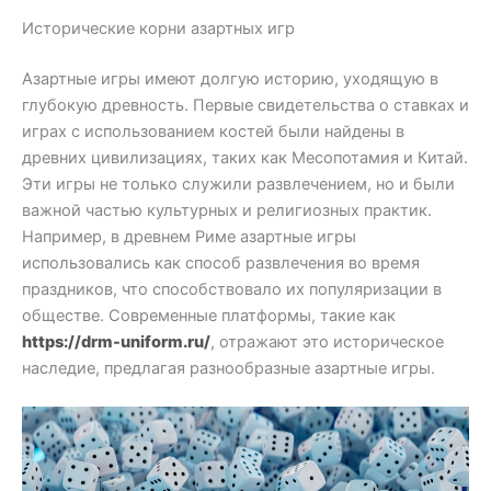
Исторические корни азартных игр
Азартные игры имеют долгую историю, уходящую в
глубокую древность. Первые свидетельства о ставках и
играх с использованием костей были найдены в
древних цивилизациях, таких как Месопотамия и Китай.
Эти игры не только служили развлечением, но и были
важной частью культурных и религиозных практик.
Например, в древнем Риме азартные игры
использовались как способ развлечения во время
праздников, что способствовало их популяризации в
обществе. Современные платформы, такие как
https://drm-uniform.ru/
, отражают это историческое
наследие, предлагая разнообразные азартные игры.