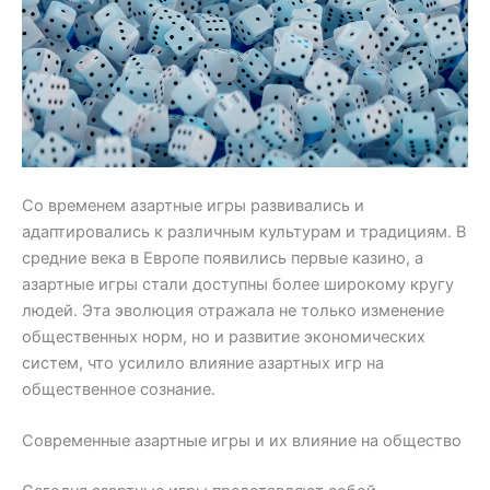
Со временем азартные игры развивались и
адаптировались к различным культурам и традициям. В
средние века в Европе появились первые казино, а
азартные игры стали доступны более широкому кругу
людей. Эта эволюция отражала не только изменение
общественных норм, но и развитие экономических
систем, что усилило влияние азартных игр на
общественное сознание.
Современные азартные игры и их влияние на общество