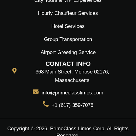
City Tours & VIP Experiences
Hourly Chauffeur Services
Hotel Services
Group Transportation
Airport Greeting Service
CONTACT INFO
368 Main Street, Melrose 02176,
Massachusetts
info@primeclasslimos.com
+1 (617) 359-7076
Copyright © 2026. PrimeClass Limos Corp. All Rights
Reserved.