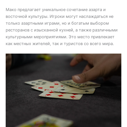
Мако предлагает уникальное сочетание азарта и
восточной культуры. Игроки могут наслаждаться не
только азартными играми, но и богатым выбором
ресторанов с изысканной кухней, а также различными
культурными мероприятиями. Это место привлекает
как местных жителей, так и туристов со всего мира.