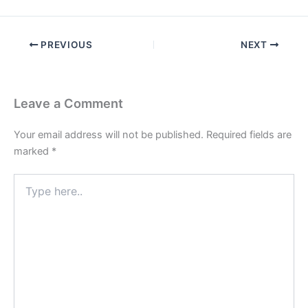
PREVIOUS
NEXT
Leave a Comment
Your email address will not be published.
Required fields are
marked
*
Type
here..