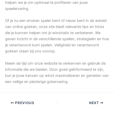
helpen we je om optimaal te profiteren van jouw
speelervaring.
Of je nu een ervaren speler bent of nieuw bent in de wereld
van online gokken, onze site biedt relevante tips en tricks
die je kunnen helpen om je winstratio te verbeteren. We
geven inzicht in de verschillende spellen, strategieën en hoe
je verantwoord kunt spelen. Veiligheid en verantwoord
gokken staan bij ons voorop.
Neem de tijd om onze website te verkennen en gebruik de
informatie die we bieden. Door goed geïnformeerd te zijn,
kun je jouw kansen op winst maximaliseren en genieten van
een veilige en plezierige gokervaring.
PREVIOUS
NEXT