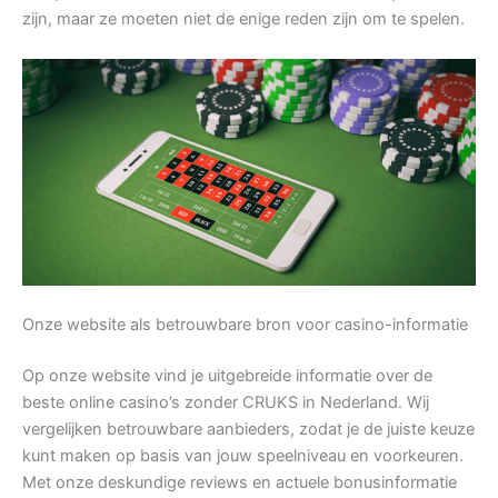
zijn, maar ze moeten niet de enige reden zijn om te spelen.
Onze website als betrouwbare bron voor casino-informatie
Op onze website vind je uitgebreide informatie over de
beste online casino’s zonder CRUKS in Nederland. Wij
vergelijken betrouwbare aanbieders, zodat je de juiste keuze
kunt maken op basis van jouw speelniveau en voorkeuren.
Met onze deskundige reviews en actuele bonusinformatie