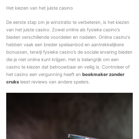
Het kiezen van het juiste casino
De eerste stap om je winstratio te verbeteren, is het kiezen
van het juiste casino. Zowel online als fysieke casino’s
bieden verschillende voordelen en nadelen. Online casino’s
hebben vaak een breder spelaanbod en aantrekkelijkere
bonussen, terwijl fysieke casino’s de sociale ervaring bieden
die je niet online kunt krijgen. Het is belangrijk om een
casino te kiezen dat betrouwbaar en veilig is. Controleer of
het casino een vergunning heeft en
bookmaker zonder
cruks
leest reviews van andere spelers.