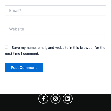
Email*
Website
Save my name, email, and website in this browser for the
next time I comment.
F
I
L