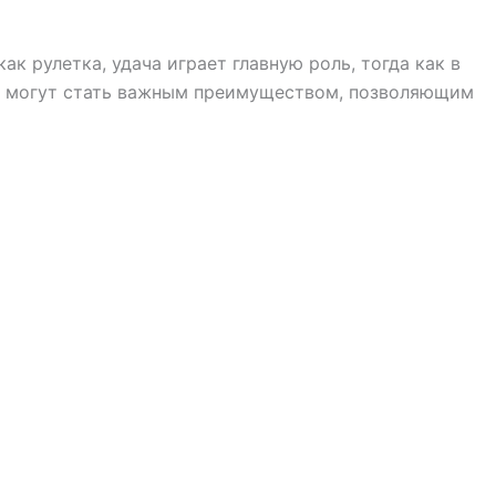
к рулетка, удача играет главную роль, тогда как в
ния могут стать важным преимуществом, позволяющим