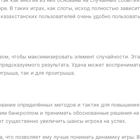
ре. В таких играх, как слоты, исход полностью зависит
я казахстанских пользователей очень удобно пользова
зом, чтобы максимизировать элемент случайности. Эт
предсказуемого результата. Удача может восприниматьс
грыша, так и для проигрыша.
ование определённых методов и тактик для повышения 
им банкроллом и принимать обоснованные решения на о
ет существенно увеличить шансы игрока на успех.
, что позволяет ему лучше понимать динамику игры. В 