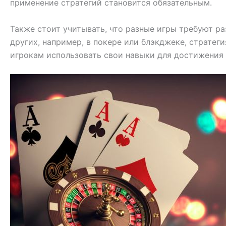
применение стратегий становится обязательным.
Также стоит учитывать, что разные игры требуют раз
других, например, в покере или блэкджеке, страте
игрокам использовать свои навыки для достижения 