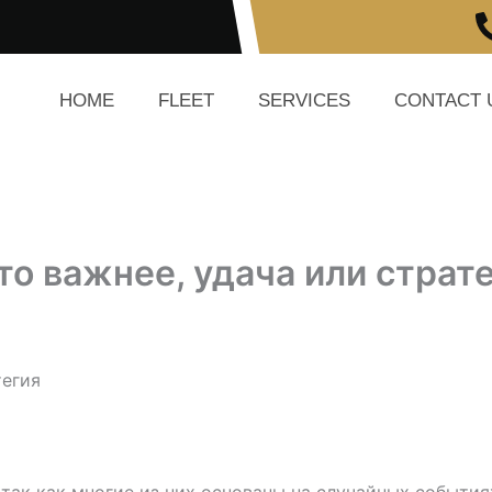
HOME
FLEET
SERVICES
CONTACT 
то важнее, удача или страт
тегия
так как многие из них основаны на случайных событиях