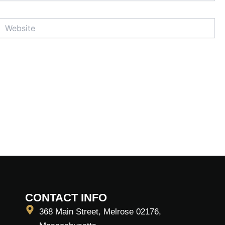
Website
CONTACT INFO
368 Main Street, Melrose 02176,