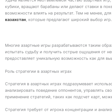
кубики, вращают барабаны или делают ставки в поке
возможности влиять на результат. Тем не менее, дл
казахстан
, которые предлагают широкий выбор игр.
Многие азартные игры разрабатываются таким обра
испытать судьбу и получить острые ощущения от не
предоставляет уникальную возможность как для выи
Роль стратегии в азартных играх
Стратегия в азартных играх подразумевает использ
анализировать поведение оппонентов, управлять сво
применение стратегий, таких как подсчет карт, мож
Стратегия требует от игрока концентрации и анализа