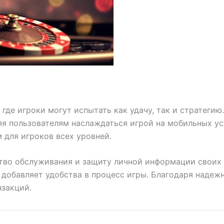
 где игроки могут испытать как удачу, так и стратег
ляя пользователям наслаждаться игрой на мобильных у
 для игроков всех уровней.
ство обслуживания и защиту личной информации своих 
о добавляет удобства в процесс игры. Благодаря наде
нзакций.