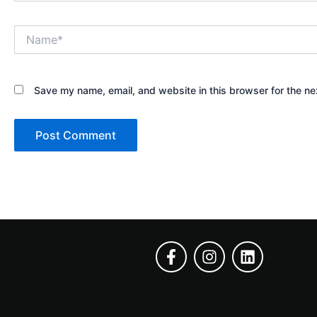
Name*
Save my name, email, and website in this browser for the ne
F
I
L
a
n
i