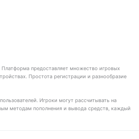
ию. Платформа предоставляет множество игровых
стройствах. Простота регистрации и разнообразие
пользователей. Игроки могут рассчитывать на
жным методам пополнения и вывода средств, каждый