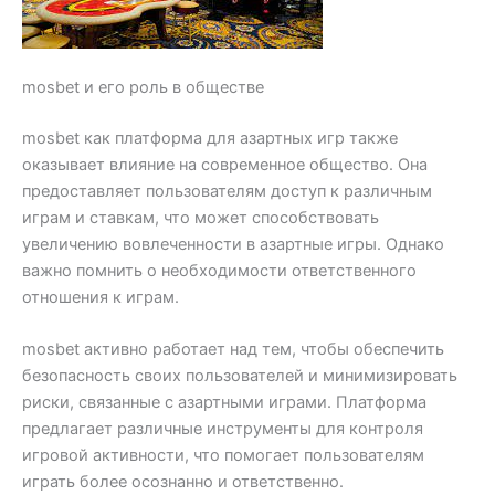
mosbet и его роль в обществе
mosbet как платформа для азартных игр также
оказывает влияние на современное общество. Она
предоставляет пользователям доступ к различным
играм и ставкам, что может способствовать
увеличению вовлеченности в азартные игры. Однако
важно помнить о необходимости ответственного
отношения к играм.
mosbet активно работает над тем, чтобы обеспечить
безопасность своих пользователей и минимизировать
риски, связанные с азартными играми. Платформа
предлагает различные инструменты для контроля
игровой активности, что помогает пользователям
играть более осознанно и ответственно.