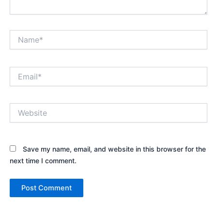
Name*
Email*
Website
Save my name, email, and website in this browser for the
next time I comment.