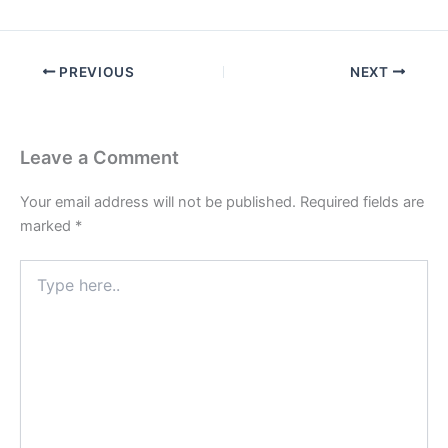
PREVIOUS
NEXT
Leave a Comment
Your email address will not be published.
Required fields are
marked
*
Type
here..