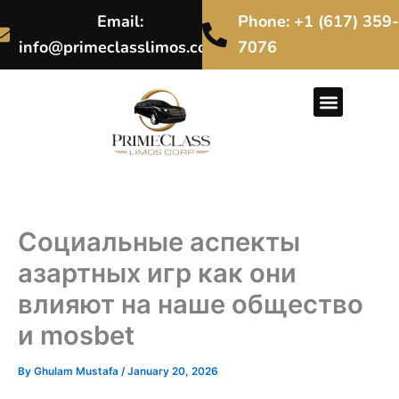
Skip
Email:
Phone: +1 (617) 359-
to
info@primeclasslimos.com
7076
content
Социальные аспекты
азартных игр как они
влияют на наше общество
и mosbet
By
Ghulam Mustafa
/
January 20, 2026