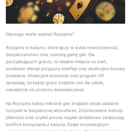
Dlaczego warto wybrać Royspins?
Royspins to kasyno, które łączy w sobie nowoczesność,
bezpieczeństwo oraz szeroką gamę gier. Dla
początkujących graczy, to idealne miejsce na start,
ponieważ oferuje przyjazny interfejs oraz atrakcyjne bonusy
powitalne. Atrakcyjne promocje oraz program VIP
sprawiają, że każdy gracz znajdzie coś dla siebie,
niezależnie od poziomu doświadczenia.
Na Royspins każdy miłośnik gier znajdzie swoje ulubione
rozrywki w bezpiecznej atmosferze. Zróżnicowane metody
płatności oraz szybki proces wypłat dodatkowo zwiększają
komfort korzystania z kasyna. Dzięki innowacyjnym