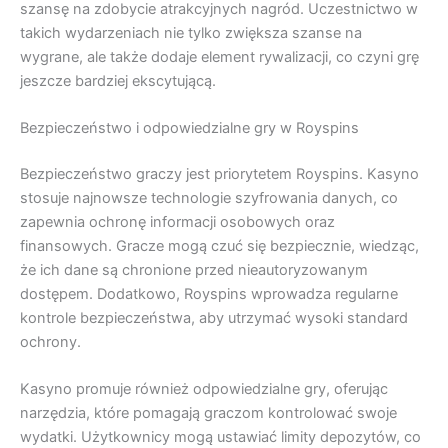
szansę na zdobycie atrakcyjnych nagród. Uczestnictwo w
takich wydarzeniach nie tylko zwiększa szanse na
wygrane, ale także dodaje element rywalizacji, co czyni grę
jeszcze bardziej ekscytującą.
Bezpieczeństwo i odpowiedzialne gry w Royspins
Bezpieczeństwo graczy jest priorytetem Royspins. Kasyno
stosuje najnowsze technologie szyfrowania danych, co
zapewnia ochronę informacji osobowych oraz
finansowych. Gracze mogą czuć się bezpiecznie, wiedząc,
że ich dane są chronione przed nieautoryzowanym
dostępem. Dodatkowo, Royspins wprowadza regularne
kontrole bezpieczeństwa, aby utrzymać wysoki standard
ochrony.
Kasyno promuje również odpowiedzialne gry, oferując
narzędzia, które pomagają graczom kontrolować swoje
wydatki. Użytkownicy mogą ustawiać limity depozytów, co