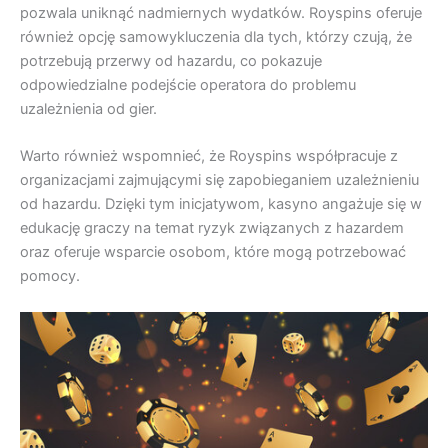
pozwala uniknąć nadmiernych wydatków. Royspins oferuje
również opcję samowykluczenia dla tych, którzy czują, że
potrzebują przerwy od hazardu, co pokazuje
odpowiedzialne podejście operatora do problemu
uzależnienia od gier.
Warto również wspomnieć, że Royspins współpracuje z
organizacjami zajmującymi się zapobieganiem uzależnieniu
od hazardu. Dzięki tym inicjatywom, kasyno angażuje się w
edukację graczy na temat ryzyk związanych z hazardem
oraz oferuje wsparcie osobom, które mogą potrzebować
pomocy.