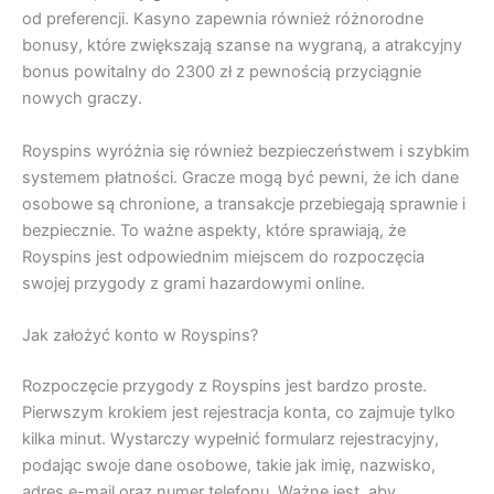
od preferencji. Kasyno zapewnia również różnorodne
bonusy, które zwiększają szanse na wygraną, a atrakcyjny
bonus powitalny do 2300 zł z pewnością przyciągnie
nowych graczy.
Royspins wyróżnia się również bezpieczeństwem i szybkim
systemem płatności. Gracze mogą być pewni, że ich dane
osobowe są chronione, a transakcje przebiegają sprawnie i
bezpiecznie. To ważne aspekty, które sprawiają, że
Royspins jest odpowiednim miejscem do rozpoczęcia
swojej przygody z grami hazardowymi online.
Jak założyć konto w Royspins?
Rozpoczęcie przygody z Royspins jest bardzo proste.
Pierwszym krokiem jest rejestracja konta, co zajmuje tylko
kilka minut. Wystarczy wypełnić formularz rejestracyjny,
podając swoje dane osobowe, takie jak imię, nazwisko,
adres e-mail oraz numer telefonu. Ważne jest, aby