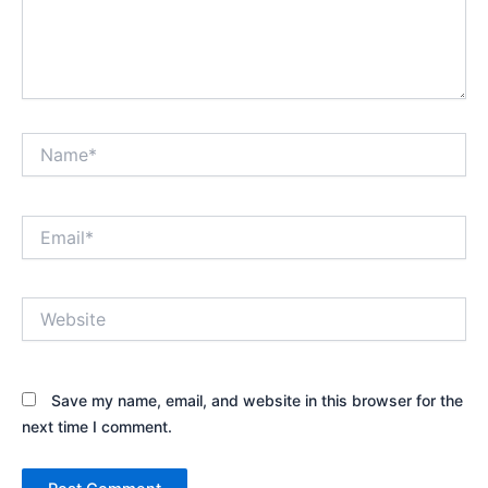
Name*
Email*
Website
Save my name, email, and website in this browser for the
next time I comment.