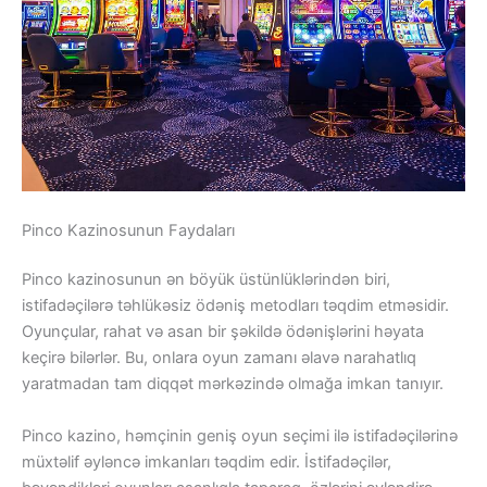
Pinco Kazinosunun Faydaları
Pinco kazinosunun ən böyük üstünlüklərindən biri,
istifadəçilərə təhlükəsiz ödəniş metodları təqdim etməsidir.
Oyunçular, rahat və asan bir şəkildə ödənişlərini həyata
keçirə bilərlər. Bu, onlara oyun zamanı əlavə narahatlıq
yaratmadan tam diqqət mərkəzində olmağa imkan tanıyır.
Pinco kazino, həmçinin geniş oyun seçimi ilə istifadəçilərinə
müxtəlif əyləncə imkanları təqdim edir. İstifadəçilər,