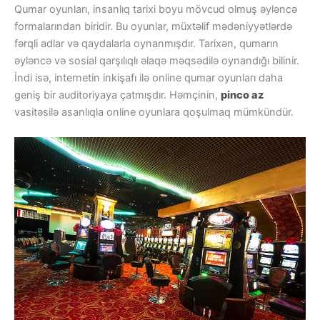
Qumar oyunları, insanlıq tarixi boyu mövcud olmuş əyləncə
formalarından biridir. Bu oyunlar, müxtəlif mədəniyyətlərdə
fərqli adlar və qaydalarla oynanmışdır. Tarixən, qumarın
əyləncə və sosial qarşılıqlı əlaqə məqsədilə oynandığı bilinir.
İndi isə, internetin inkişafı ilə online qumar oyunları daha
geniş bir auditoriyaya çatmışdır. Həmçinin,
pinco az
vasitəsilə asanlıqla online oyunlara qoşulmaq mümkündür.