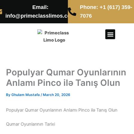
Skip
Email:
Phone: +1 (617) 359-
to
info@primeclasslimos.com
7076
content
CONTACT US
Populyar Qumar Oyunlarının
Anlamı Pinco ilə Tanış Olun
By
Ghulam Mustafa
/
March 20, 2026
Populyar Qumar Oyunlarının Anlamı Pinco ilə Tanış Olun
Qumar Oyunlarının Tarixi