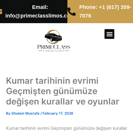
Skip
Email:
Phone: +1 (617) 359-
to
info@primeclasslimos.com
7076
content
CONTACT US
Kumar tarihinin evrimi
Geçmişten günümüze
değişen kurallar ve oyunlar
By
Ghulam Mustafa
/
February 17, 2026
Kumar tarihinin evrimi Geçmişten günümüze değişen kurallar