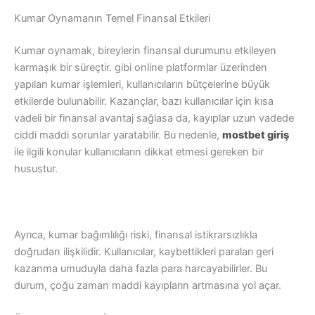
Kumar Oynamanın Temel Finansal Etkileri
Kumar oynamak, bireylerin finansal durumunu etkileyen
karmaşık bir süreçtir. gibi online platformlar üzerinden
yapılan kumar işlemleri, kullanıcıların bütçelerine büyük
etkilerde bulunabilir. Kazançlar, bazı kullanıcılar için kısa
vadeli bir finansal avantaj sağlasa da, kayıplar uzun vadede
ciddi maddi sorunlar yaratabilir. Bu nedenle,
mostbet giriş
ile ilgili konular kullanıcıların dikkat etmesi gereken bir
husustur.
Ayrıca, kumar bağımlılığı riski, finansal istikrarsızlıkla
doğrudan ilişkilidir. Kullanıcılar, kaybettikleri paraları geri
kazanma umuduyla daha fazla para harcayabilirler. Bu
durum, çoğu zaman maddi kayıpların artmasına yol açar.