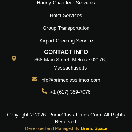
Hourly Chauffeur Services
Hotel Services
Group Transportation
Airport Greeting Service
CONTACT INFO
368 Main Street, Melrose 02176,
Massachusetts
info@primeclasslimos.com
+1 (617) 359-7076
Copyright © 2026. PrimeClass Limos Corp. All Rights
Reserved.
Developed and Managed By
Brand Space