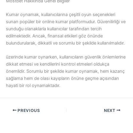
Mostbet Hakkında Genel Bilgiler
Kumar oynamak, kullanıcılarına çeşitli oyun seçenekleri
sunan popüler bir online kumar platformudur. Güvenilirliği ve
sunduğu olanaklarla kullanıcılar tarafından tercih
edilmektedir. Ancak, finansal etkileri göz önünde
bulundurularak, dikkatli ve sorumlu bir şekilde kullanılmalıdır.
üzerinde kumar oynarken, kullanıcıların güvenlik önlemlerine
dikkat etmesi ve kendilerini kontrol etmeleri oldukça
önemlidir. Sorumlu bir şekilde kumar oynamak, hem kazanç
sağlama hem de olası kayıpların önüne geçme açısından
hayati bir rol oynamaktadır.
PREVIOUS
NEXT