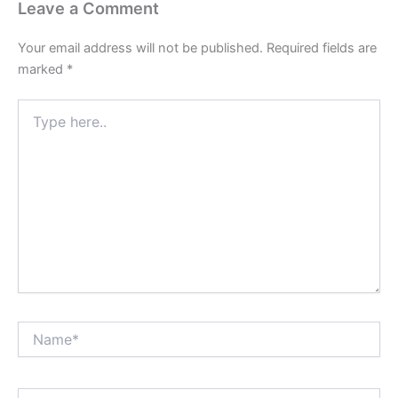
Leave a Comment
Your email address will not be published.
Required fields are
marked
*
Type
here..
Name*
Email*