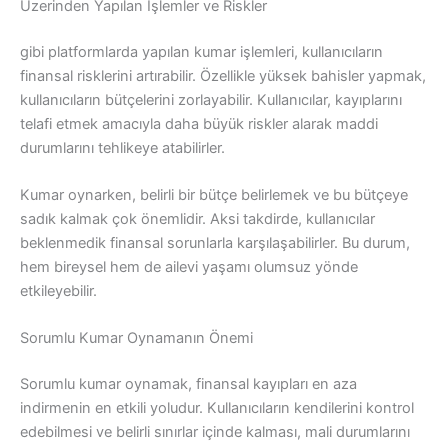
Üzerinden Yapılan İşlemler ve Riskler
gibi platformlarda yapılan kumar işlemleri, kullanıcıların
finansal risklerini artırabilir. Özellikle yüksek bahisler yapmak,
kullanıcıların bütçelerini zorlayabilir. Kullanıcılar, kayıplarını
telafi etmek amacıyla daha büyük riskler alarak maddi
durumlarını tehlikeye atabilirler.
Kumar oynarken, belirli bir bütçe belirlemek ve bu bütçeye
sadık kalmak çok önemlidir. Aksi takdirde, kullanıcılar
beklenmedik finansal sorunlarla karşılaşabilirler. Bu durum,
hem bireysel hem de ailevi yaşamı olumsuz yönde
etkileyebilir.
Sorumlu Kumar Oynamanın Önemi
Sorumlu kumar oynamak, finansal kayıpları en aza
indirmenin en etkili yoludur. Kullanıcıların kendilerini kontrol
edebilmesi ve belirli sınırlar içinde kalması, mali durumlarını