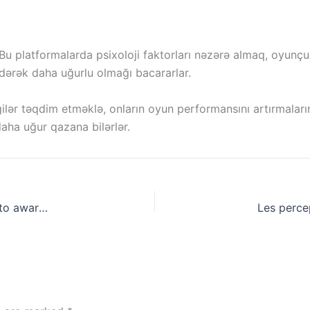
 Bu platformalarda psixoloji faktorları nəzərə almaq, oyunç
edərək daha uğurlu olmağı bacararlar.
gilər təqdim etməklə, onların oyun performansını artırmaları
daha uğur qazana bilərlər.
Understanding the signs of gambling addiction A guide to awareness and recovery