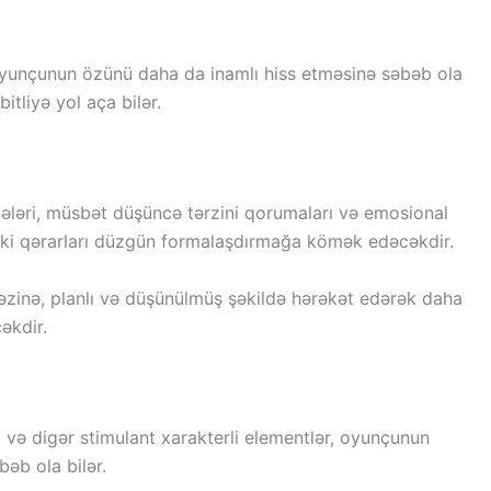
, oyunçunun özünü daha da inamlı hiss etməsinə səbəb ola
tliyə yol aça bilər.
mələri, müsbət düşüncə tərzini qorumaları və emosional
dəki qərarları düzgün formalaşdırmağa kömək edəcəkdir.
əvəzinə, planlı və düşünülmüş şəkildə hərəkət edərək daha
əkdir.
qi və digər stimulant xarakterli elementlər, oyunçunun
bəb ola bilər.