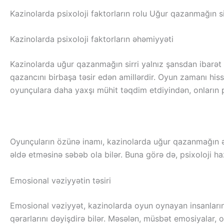
Kazinolarda psixoloji faktorların rolu Uğur qazanmağın si
Kazinolarda psixoloji faktorların əhəmiyyəti
Kazinolarda uğur qazanmağın sirri yalnız şansdan ibarət d
qazancını birbaşa təsir edən amillərdir. Oyun zamanı his
oyunçulara daha yaxşı mühit təqdim etdiyindən, onların p
Oyunçuların özünə inamı, kazinolarda uğur qazanmağın əs
əldə etməsinə səbəb ola bilər. Buna görə də, psixoloji ha
Emosional vəziyyətin təsiri
Emosional vəziyyət, kazinolarda oyun oynayan insanların
qərarlarını dəyişdirə bilər. Məsələn, müsbət emosiyalar,