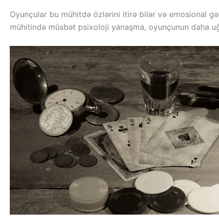
Oyunçular bu mühitdə özlərini itirə bilər və emosional gə
mühitində müsbət psixoloji yanaşma, oyunçunun daha uğ