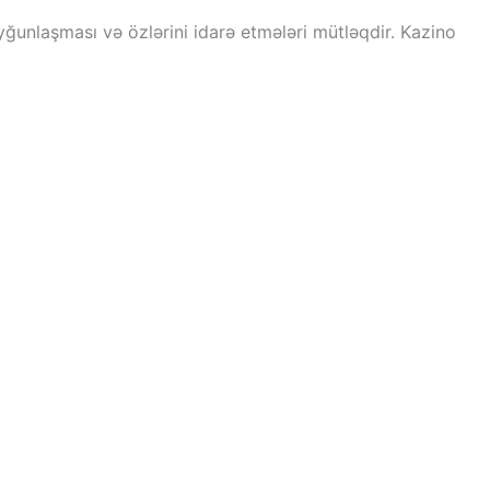
uyğunlaşması və özlərini idarə etmələri mütləqdir. Kazino