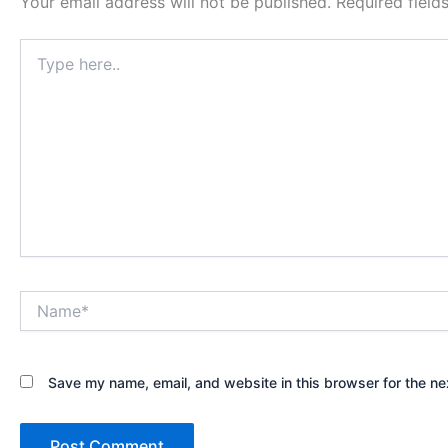
Your email address will not be published.
Required fiel
Type
here..
Name*
Save my name, email, and website in this browser for the ne