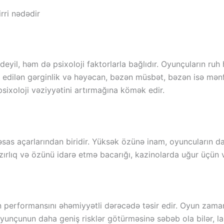
rri nədədir
eyil, həm də psixoloji faktorlarla bağlıdır. Oyunçuların ruh 
s edilən gərginlik və həyəcan, bəzən müsbət, bəzən isə mənfi
sixoloji vəziyyətini artırmağına kömək edir.
as açarlarından biridir. Yüksək özünə inam, oyuncuların dah
zırlıq və özünü idarə etmə bacarığı, kazinolarda uğur üçün v
 performansını əhəmiyyətli dərəcədə təsir edir. Oyun zaman
 oyunçunun daha geniş risklər götürməsinə səbəb ola bilər, l