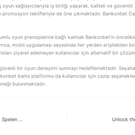
yun sağlayıcılarıyla iş birliği yaparak, kaliteli ve güvenil
s ve promosyon teklifleriyle de öne çıkmaktadır. Bankonbet Ca
rumlu oyun prensiplerine bağlı kalmak Bankonbet’in öncelikl
Ayrıca, mobil uygulaması sayesinde her yerden erişilebilen b
ları ziyaret edemeyen kullanıcılar için alternatif bir çözüm
venli bir oyun deneyimi sunmayı hedeflemektedir. Seyahatini
Bankonbet bahis platformu da kullanıcılar için cazip seçenekle
eneği bulunmaktadır.
Ontdek de beste strategieën om te winnen in een casino Spelen in een casino kan een spannende ervaring zijn, maar het is