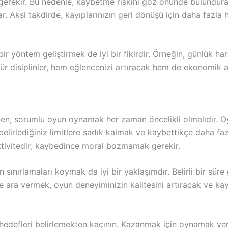
rekir. Bu nedenle, kaybetme riskini göz önünde bulundurar
lar. Aksi takdirde, kayıplarınızın geri dönüşü için daha fazl
bir yöntem geliştirmek de iyi bir fikirdir. Örneğin, günlük 
 tür disiplinler, hem eğlencenizi artıracak hem de ekonomik 
ğmen, sorumlu oyun oynamak her zaman öncelikli olmalıdır.
belirlediğiniz limitlere sadık kalmak ve kaybettikçe daha 
aktivitedir; kaybedince moral bozmamak gerekir.
ınırlamaları koymak da iyi bir yaklaşımdır. Belirli bir süre
ğine ara vermek, oyun deneyiminizin kalitesini artıracak ve k
edefleri belirlemekten kaçının. Kazanmak için oynamak yeri