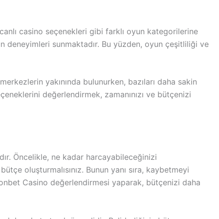
nlı casino seçenekleri gibi farklı oyun kategorilerine
yun deneyimleri sunmaktadır. Bu yüzden, oyun çeşitliliği ve
 merkezlerin yakınında bulunurken, bazıları daha sakin
 seçeneklerini değerlendirmek, zamanınızı ve bütçenizi
r. Öncelikle, ne kadar harcayabileceğinizi
bütçe oluşturmalısınız. Bunun yanı sıra, kaybetmeyi
ankonbet Casino değerlendirmesi yaparak, bütçenizi daha