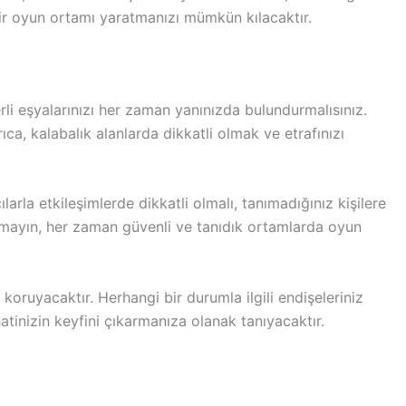
bir oyun ortamı yaratmanızı mümkün kılacaktır.
rli eşyalarınızı her zaman yanınızda bulundurmalısınız.
ca, kalabalık alanlarda dikkatli olmak ve etrafınızı
arla etkileşimlerde dikkatli olmalı, tanımadığınız kişilere
nutmayın, her zaman güvenli ve tanıdık ortamlarda oyun
 koruyacaktır. Herhangi bir durumla ilgili endişeleriniz
inizin keyfini çıkarmanıza olanak tanıyacaktır.