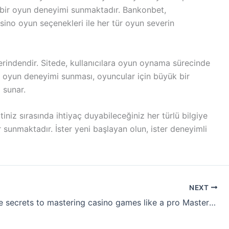
ir bir oyun deneyimi sunmaktadır. Bankonbet,
sino oyun seçenekleri ile her tür oyun severin
erindendir. Sitede, kullanıcılara oyun oynama sürecinde
ir oyun deneyimi sunması, oyuncular için büyük bir
 sunar.
z sırasında ihtiyaç duyabileceğiniz her türlü bilgiye
r sunmaktadır. İster yeni başlayan olun, ister deneyimli
NEXT
Unlock the secrets to mastering casino games like a pro Mastering casino games involves strategy, knowledge, and a bit o