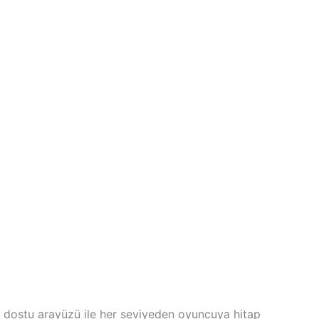
ı dostu arayüzü ile her seviyeden oyuncuya hitap