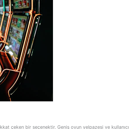
kat çeken bir seçenektir. Geniş oyun yelpazesi ve kullanıc