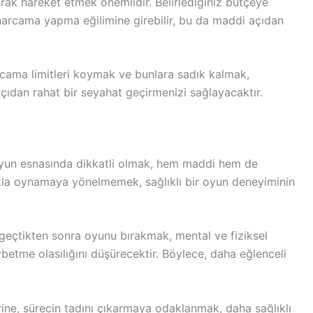
ak hareket etmek önemlidir. Belirlediğiniz bütçeye
a harcama yapma eğilimine girebilir, bu da maddi açıdan
harcama limitleri koymak ve bunlara sadık kalmak,
açıdan rahat bir seyahat geçirmenizi sağlayacaktır.
 Oyun esnasında dikkatli olmak, hem maddi hem de
fazla oynamaya yönelmemek, sağlıklı bir oyun deneyiminin
 geçtikten sonra oyunu bırakmak, mental ve fiziksel
aybetme olasılığını düşürecektir. Böylece, daha eğlenceli
ne, sürecin tadını çıkarmaya odaklanmak, daha sağlıklı