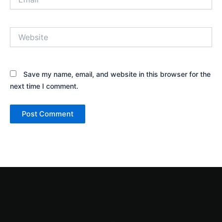
Website
Save my name, email, and website in this browser for the
next time I comment.