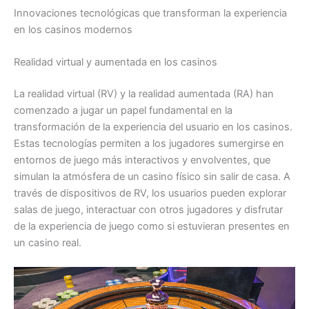
Innovaciones tecnológicas que transforman la experiencia
en los casinos modernos
Realidad virtual y aumentada en los casinos
La realidad virtual (RV) y la realidad aumentada (RA) han
comenzado a jugar un papel fundamental en la
transformación de la experiencia del usuario en los casinos.
Estas tecnologías permiten a los jugadores sumergirse en
entornos de juego más interactivos y envolventes, que
simulan la atmósfera de un casino físico sin salir de casa. A
través de dispositivos de RV, los usuarios pueden explorar
salas de juego, interactuar con otros jugadores y disfrutar
de la experiencia de juego como si estuvieran presentes en
un casino real.