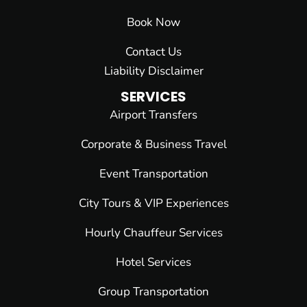
-
m
f
Book Now
Contact Us
Liability Disclaimer
SERVICES
Airport Transfers
Corporate & Business Travel
Event Transportation
City Tours & VIP Experiences
Hourly Chauffeur Services
Hotel Services
Group Transportation