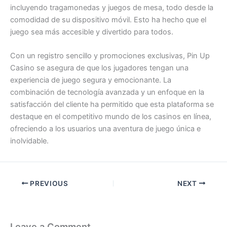
incluyendo tragamonedas y juegos de mesa, todo desde la
comodidad de su dispositivo móvil. Esto ha hecho que el
juego sea más accesible y divertido para todos.
Con un registro sencillo y promociones exclusivas, Pin Up
Casino se asegura de que los jugadores tengan una
experiencia de juego segura y emocionante. La
combinación de tecnología avanzada y un enfoque en la
satisfacción del cliente ha permitido que esta plataforma se
destaque en el competitivo mundo de los casinos en línea,
ofreciendo a los usuarios una aventura de juego única e
inolvidable.
PREVIOUS
NEXT
Leave a Comment