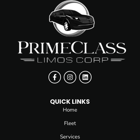
F
I
L
a
n
i
QUICK LINKS
c
s
n
e
t
k
Home
b
a
e
o
g
d
Fleet
o
r
i
k
a
n
Services