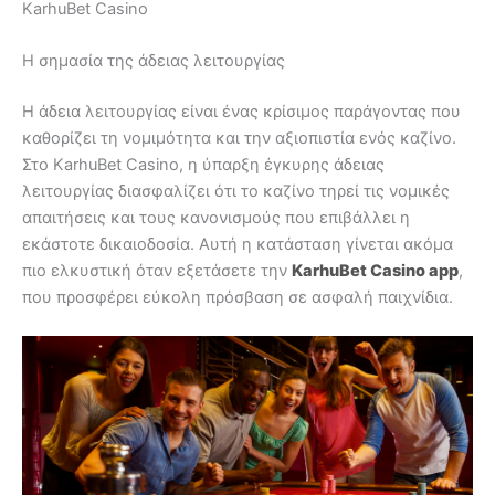
KarhuBet Casino
Η σημασία της άδειας λειτουργίας
Η άδεια λειτουργίας είναι ένας κρίσιμος παράγοντας που
καθορίζει τη νομιμότητα και την αξιοπιστία ενός καζίνο.
Στο KarhuBet Casino, η ύπαρξη έγκυρης άδειας
λειτουργίας διασφαλίζει ότι το καζίνο τηρεί τις νομικές
απαιτήσεις και τους κανονισμούς που επιβάλλει η
εκάστοτε δικαιοδοσία. Αυτή η κατάσταση γίνεται ακόμα
πιο ελκυστική όταν εξετάσετε την
KarhuBet Casino app
,
που προσφέρει εύκολη πρόσβαση σε ασφαλή παιχνίδια.