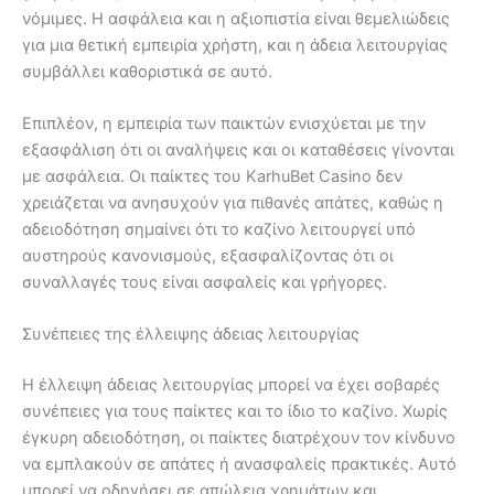
νόμιμες. Η ασφάλεια και η αξιοπιστία είναι θεμελιώδεις
για μια θετική εμπειρία χρήστη, και η άδεια λειτουργίας
συμβάλλει καθοριστικά σε αυτό.
Επιπλέον, η εμπειρία των παικτών ενισχύεται με την
εξασφάλιση ότι οι αναλήψεις και οι καταθέσεις γίνονται
με ασφάλεια. Οι παίκτες του KarhuBet Casino δεν
χρειάζεται να ανησυχούν για πιθανές απάτες, καθώς η
αδειοδότηση σημαίνει ότι το καζίνο λειτουργεί υπό
αυστηρούς κανονισμούς, εξασφαλίζοντας ότι οι
συναλλαγές τους είναι ασφαλείς και γρήγορες.
Συνέπειες της έλλειψης άδειας λειτουργίας
Η έλλειψη άδειας λειτουργίας μπορεί να έχει σοβαρές
συνέπειες για τους παίκτες και το ίδιο το καζίνο. Χωρίς
έγκυρη αδειοδότηση, οι παίκτες διατρέχουν τον κίνδυνο
να εμπλακούν σε απάτες ή ανασφαλείς πρακτικές. Αυτό
μπορεί να οδηγήσει σε απώλεια χρημάτων και