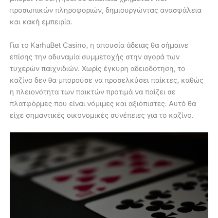
προσωπικών πληροφοριών, δημιουργώντας ανασφάλεια
και κακή εμπειρία.
Για το KarhuBet Casino, η απουσία άδειας θα σήμαινε
επίσης την αδυναμία συμμετοχής στην αγορά των
τυχερών παιχνιδιών. Χωρίς έγκυρη αδειοδότηση, το
καζίνο δεν θα μπορούσε να προσελκύσει παίκτες, καθώς
η πλειονότητα των παικτών προτιμά να παίζει σε
πλατφόρμες που είναι νόμιμες και αξιόπιστες. Αυτό θα
είχε σημαντικές οικονομικές συνέπειες για το καζίνο.