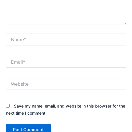
Name*
Email*
Website
Save my name, email, and website in this browser for the
next time I comment.