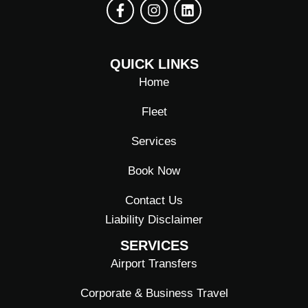
F
I
L
a
n
i
QUICK LINKS
c
s
n
e
t
k
Home
b
a
e
o
g
d
Fleet
o
r
i
k
a
n
Services
-
m
f
Book Now
Contact Us
Liability Disclaimer
SERVICES
Airport Transfers
Corporate & Business Travel