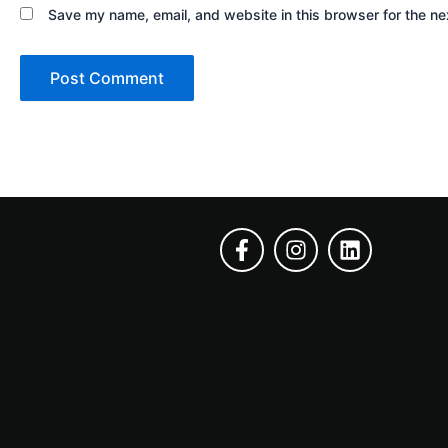
Save my name, email, and website in this browser for the ne
F
I
L
a
n
i
c
s
n
e
t
k
b
a
e
o
g
d
o
r
i
k
a
n