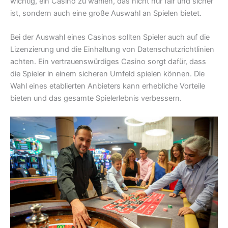
wichtig, ein Casino zu wählen, das nicht nur fair und sicher
ist, sondern auch eine große Auswahl an Spielen bietet.
Bei der Auswahl eines Casinos sollten Spieler auch auf die
Lizenzierung und die Einhaltung von Datenschutzrichtlinien
achten. Ein vertrauenswürdiges Casino sorgt dafür, dass
die Spieler in einem sicheren Umfeld spielen können. Die
Wahl eines etablierten Anbieters kann erhebliche Vorteile
bieten und das gesamte Spielerlebnis verbessern.