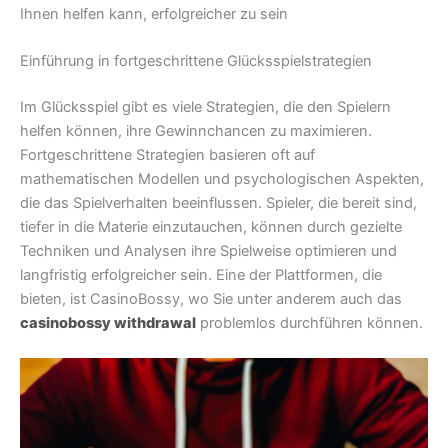
Ihnen helfen kann, erfolgreicher zu sein
Einführung in fortgeschrittene Glücksspielstrategien
Im Glücksspiel gibt es viele Strategien, die den Spielern
helfen können, ihre Gewinnchancen zu maximieren.
Fortgeschrittene Strategien basieren oft auf
mathematischen Modellen und psychologischen Aspekten,
die das Spielverhalten beeinflussen. Spieler, die bereit sind,
tiefer in die Materie einzutauchen, können durch gezielte
Techniken und Analysen ihre Spielweise optimieren und
langfristig erfolgreicher sein. Eine der Plattformen, die
bieten, ist CasinoBossy, wo Sie unter anderem auch das
casinobossy withdrawal
problemlos durchführen können.