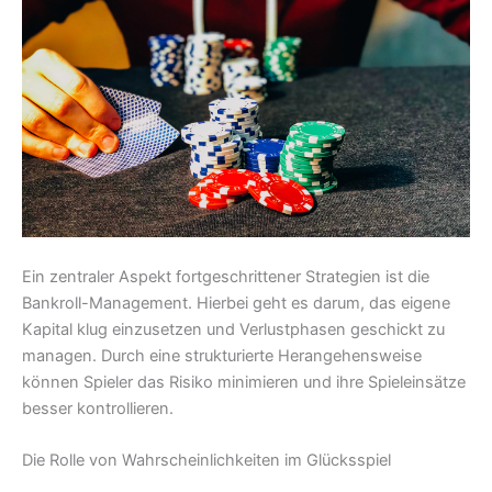
Ein zentraler Aspekt fortgeschrittener Strategien ist die
Bankroll-Management. Hierbei geht es darum, das eigene
Kapital klug einzusetzen und Verlustphasen geschickt zu
managen. Durch eine strukturierte Herangehensweise
können Spieler das Risiko minimieren und ihre Spieleinsätze
besser kontrollieren.
Die Rolle von Wahrscheinlichkeiten im Glücksspiel