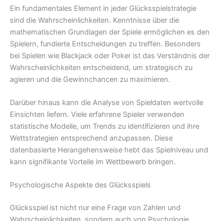
Ein fundamentales Element in jeder Glücksspielstrategie
sind die Wahrscheinlichkeiten. Kenntnisse über die
mathematischen Grundlagen der Spiele ermöglichen es den
Spielern, fundierte Entscheidungen zu treffen. Besonders
bei Spielen wie Blackjack oder Poker ist das Verständnis der
Wahrscheinlichkeiten entscheidend, um strategisch zu
agieren und die Gewinnchancen zu maximieren.
Darüber hinaus kann die Analyse von Spieldaten wertvolle
Einsichten liefern. Viele erfahrene Spieler verwenden
statistische Modelle, um Trends zu identifizieren und ihre
Wettstrategien entsprechend anzupassen. Diese
datenbasierte Herangehensweise hebt das Spielniveau und
kann signifikante Vorteile im Wettbewerb bringen.
Psychologische Aspekte des Glücksspiels
Glücksspiel ist nicht nur eine Frage von Zahlen und
Wahrscheinlichkeiten, sondern auch von Psychologie.