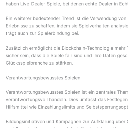
haben Live-Dealer-Spiele, bei denen echte Dealer in Echt
Ein weiterer bedeutender Trend ist die Verwendung von Kü
Erlebnisse zu schaffen, indem sie Spielverhalten analys
trägt auch zur Spielerbindung bei.
Zusätzlich ermöglicht die Blockchain-Technologie mehr T
sicher sein, dass die Spiele fair sind und ihre Daten ges
Glücksspielbranche zu stärken.
Verantwortungsbewusstes Spielen
Verantwortungsbewusstes Spielen ist ein zentrales Thema
verantwortungsvoll handeln. Dies umfasst das Festlegen 
Hilfsmittel wie Einzahlungslimits und Selbstsperrungsopt
Bildungsinitiativen und Kampagnen zur Aufklärung über 