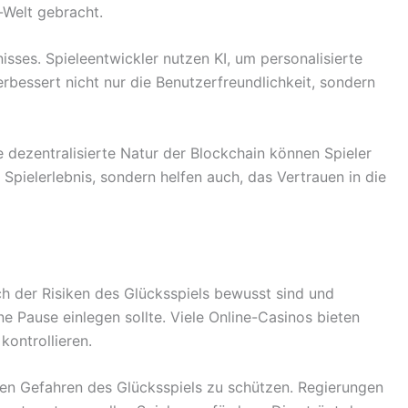
-Welt gebracht.
isses. Spieleentwickler nutzen KI, um personalisierte
rbessert nicht nur die Benutzerfreundlichkeit, sondern
 dezentralisierte Natur der Blockchain können Spieler
s Spielerlebnis, sondern helfen auch, das Vertrauen in die
ch der Risiken des Glücksspiels bewusst sind und
 Pause einlegen sollte. Viele Online-Casinos bieten
kontrollieren.
len Gefahren des Glücksspiels zu schützen. Regierungen