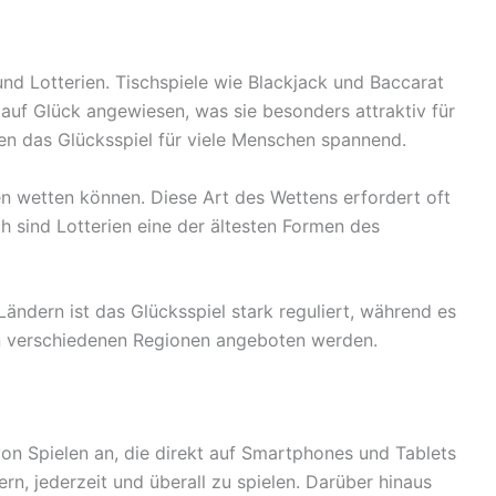
und Lotterien. Tischspiele wie Blackjack und Baccarat
auf Glück angewiesen, was sie besonders attraktiv für
en das Glücksspiel für viele Menschen spannend.
en wetten können. Diese Art des Wettens erfordert oft
h sind Lotterien eine der ältesten Formen des
Ländern ist das Glücksspiel stark reguliert, während es
e in verschiedenen Regionen angeboten werden.
 von Spielen an, die direkt auf Smartphones und Tablets
rn, jederzeit und überall zu spielen. Darüber hinaus