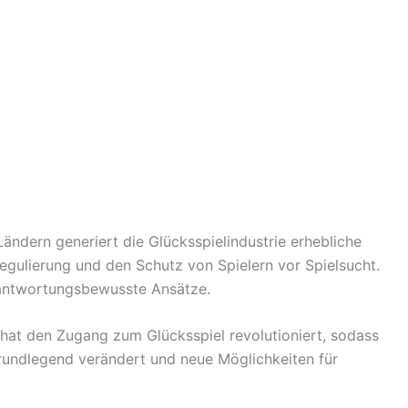
Ländern generiert die Glücksspielindustrie erhebliche
egulierung und den Schutz von Spielern vor Spielsucht.
erantwortungsbewusste Ansätze.
 hat den Zugang zum Glücksspiel revolutioniert, sodass
grundlegend verändert und neue Möglichkeiten für