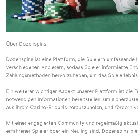
Über Dozenspins
Dozenspins ist eine Plattform, die Spielern umfassende 
verschiedenen Anbietern, sodass Spieler informierte En
Zahlungsmethoden hervorzuheben, um das Spielerlebnis
Ein weiterer wichtiger Aspekt unserer Plattform ist die 
notwendigen Informationen bereitstellen, um sicherzuste
aus ihrem Casino-Erlebnis herauszuholen, und fördern 
Mit einer engagierten Community und regelmäßig aktualisi
erfahrener Spieler oder ein Neuling sind, Dozenspins bi