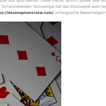
iel und Sportwetten. Diese Vielfalt spricht Spieler aller 
er fortschreitenden Technologie hat das Glücksspiel auch
tps://dozenspinsreview.com/
umfangreiche Bewertungen fin