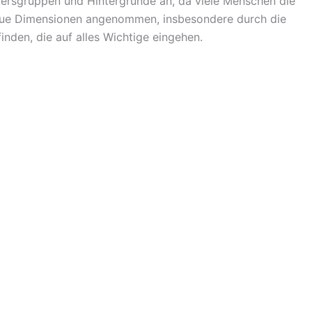
Altersgruppen und Hintergründe an, da viele Menschen die
 neue Dimensionen angenommen, insbesondere durch die
den, die auf alles Wichtige eingehen.