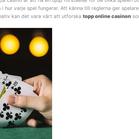
in i hur varje spel fungerar. Att känna till reglerna ger spe
nativ kan det vara värt att utforska
topp online casinon
som