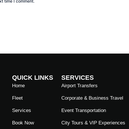
xt time I comment.
QUICK LINKS
SERVICES
Home
Airport Transfers
Fleet
Corporate & Business Travel
Services
Event Transportation
Book Now
City Tours & VIP Experiences