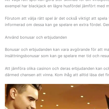
exempel har blackjack en lägre husfördel jämfört med mån
Förutom att välja rätt spel är det också viktigt att spela
informerad om dessa kan ge spelare en extra fördel. Gen
Använd bonusar och erbjudanden
Bonusar och erbjudanden kan vara avgörande för att max
insättningsbonusar som kan ge spelare mer tid och resurs
Att jämföra olika casinon och deras erbjudanden kan ock
därmed chansen att vinna. Kom ihåg att alltid läsa det f