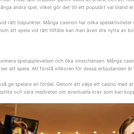
ga andra spel, vilket gör det till ett populärt val bland er
 vid rätt tidpunkter. Många casinon har olika spelaktiviteter 
om att spela vid rätt tillfälle kan man även dra nytta av b
imera spelupplevelsen och öka vinstchansen. Många casino
er att spela. Att förstå villkoren för dessa erbjudanden är 
så ge spelare en fördel. Genom att välja ett casino med a
instilta och vara medveten om eventuella krav som kan kopp