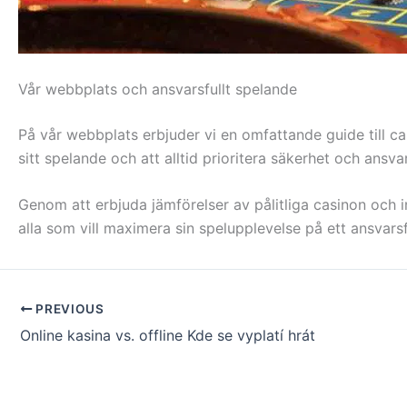
Vår webbplats och ansvarsfullt spelande
På vår webbplats erbjuder vi en omfattande guide till cas
sitt spelande och att alltid prioritera säkerhet och ansva
Genom att erbjuda jämförelser av pålitliga casinon och in
alla som vill maximera sin spelupplevelse på ett ansvarsf
PREVIOUS
Online kasina vs. offline Kde se vyplatí hrát