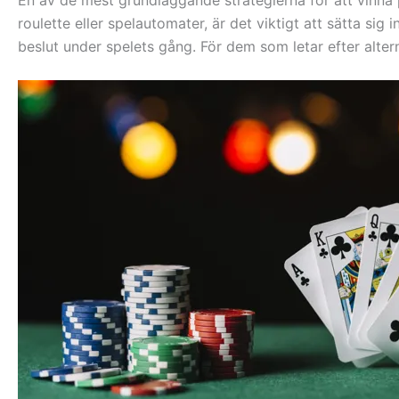
roulette eller spelautomater, är det viktigt att sätta sig 
beslut under spelets gång. För dem som letar efter alter