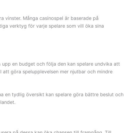
ra vinster. Många casinospel är baserade på
iga verktyg för varje spelare som vill öka sina
ta upp en budget och följa den kan spelare undvika att
ill att göra spelupplevelsen mer njutbar och mindre
ha en tydlig översikt kan spelare göra bättre beslut och
landet.
kusera på dessa kan öka chansen till framgång. Till