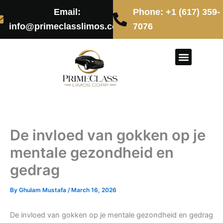
Skip
Email:
Phone: +1 (617) 359-
to
info@primeclasslimos.com
7076
content
CONTACT US
De invloed van gokken op je
mentale gezondheid en
gedrag
By
Ghulam Mustafa
/
March 16, 2026
De invloed van gokken op je mentale gezondheid en gedrag