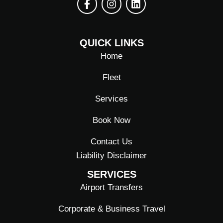
F
I
L
a
n
i
QUICK LINKS
c
s
n
e
t
k
Home
b
a
e
o
g
d
Fleet
o
r
i
k
a
n
Services
-
m
f
Book Now
Contact Us
Liability Disclaimer
SERVICES
Airport Transfers
Corporate & Business Travel