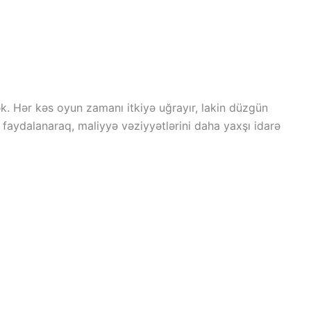
. Hər kəs oyun zamanı itkiyə uğrayır, lakin düzgün
 faydalanaraq, maliyyə vəziyyətlərini daha yaxşı idarə