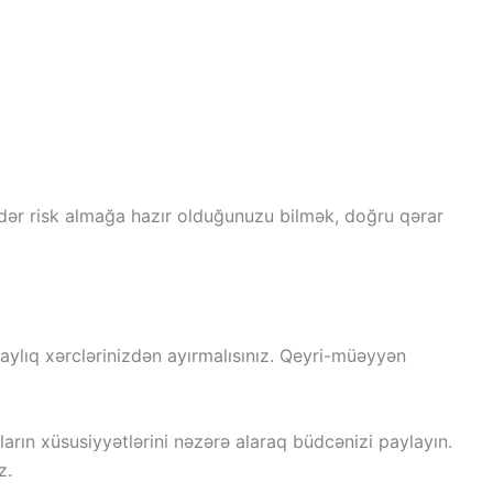
dər risk almağa hazır olduğunuzu bilmək, doğru qərar
ylıq xərclərinizdən ayırmalısınız. Qeyri-müəyyən
ların xüsusiyyətlərini nəzərə alaraq büdcənizi paylayın.
z.