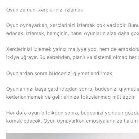
Oyun zamanı xərclərinizi izləmək
Oyun oynayarkən, xərclərinizi izləmək çox vacibdir. Bunu
edəcək. İzləmək, həmçinin, hansı oyunların sizə daha çox 
Xərclərinizi izləmək yalnız maliyyə yox, həm də emosiona
itkiyə uğrayır. Bu səbəbdən, planlı və sistemli olmaq hər
Oyunlardan sonra büdcənizi qiymətləndirmək
Oyunlarınızı başa çatdırdıqdan sonra, büdcənizi qiymətlən
kədərlənməmək və gəlirlərinizə fokuslanmaq mütləqdir.
Hər dəfə oyun bitdikdən sonra, büdcənizi yenidən gözd
kömək edəcək. Oyun oynayarkən emosiyalarınıza hakim 