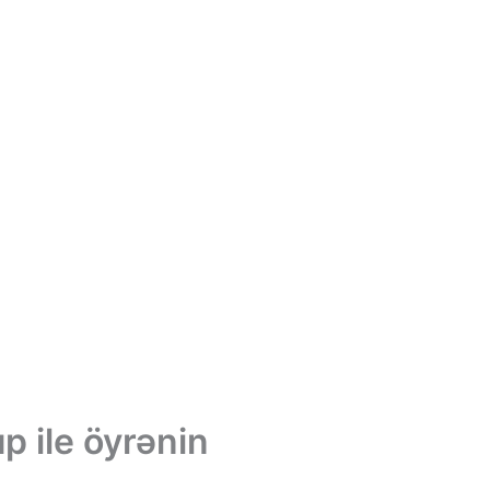
p ile öyrənin