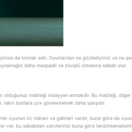
yinizə də kömək edir. Oyunlardan nə gözlədiyinizi və nə qə
 oynamağın daha məqsədli və zövqlü olmasına səbəb olur.
r olduğunuz məbləği müəyyən etməkdir. Bu məbləği, digər a
idir, lakin bunlara çox güvənməmək daha yaxşıdır.
Hər oyunun öz riskləri və gəlirləri vardır, buna görə də oyun
klər var, bu səbəbdən xərclərinizi buna görə tənzimləməlisini