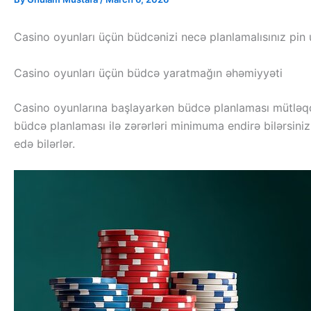
Casino oyunları üçün büdcənizi necə planlamalısınız pin 
Casino oyunları üçün büdcə yaratmağın əhəmiyyəti
Casino oyunlarına başlayarkən büdcə planlaması mütləqdi
büdcə planlaması ilə zərərləri minimuma endirə bilərsini
edə bilərlər.