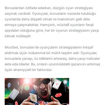
Bonuslardan istifadə edərkən, düzgün oyun strategiyası
seçmək vacibdir. Oyunçular, bonusların nəzərdə tutulduğu
oyunlarda daha diqqətli olmalı və maksimum gəlir əldə
etməyə çalışmalıdırlar. Həmçinin, müxtəlif oyunların fərqli
qaydaları olduğuna görə, hər bir oyunun strategiyasını yaxşı
bilmək mütləqdir.
Mostbet, bonusları ilə oyunçuların strategiyalarını inkişaf
etdirmək üçün mükəmməl bir mühit təqdim edir. Oyunçular,
bonuslarla yanaşı, öz biliklərini artıraraq, daha yaxşı nəticələr
əldə edə bilərlər. Bu, onların uzunmüddətli qazancını artırmaq
üçün əhəmiyyətli bir faktordur.