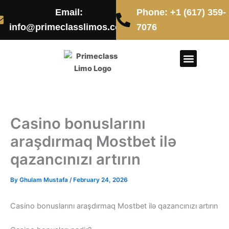
Skip
Email:
Phone: +1 (617) 359-
to
info@primeclasslimos.com
7076
content
CONTACT US
Casino bonuslarını
araşdırmaq Mostbet ilə
qazancınızı artırın
By
Ghulam Mustafa
/
February 24, 2026
Casino bonuslarını araşdırmaq Mostbet ilə qazancınızı artırın