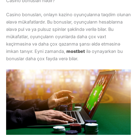
Casino bonusları nədir?
Casino bonusları, onlayn kazino oyunçularına təqdim olunan
əlavə mükafatlardır. Bu bonuslar, oyunçuların hesablarına
əlavə pul və ya pulsuz spinlər şəklində verilə bilər. Bu
mükafatlar, oyunçuların oyunlarda daha çox vaxt
keçirməsinə və daha çox qazanma şansı əldə etməsinə
imkan tanıyır. Eyni zamanda,
mostbet
ilə oynayarkən bu
bonuslar daha çox fayda verə bilər.