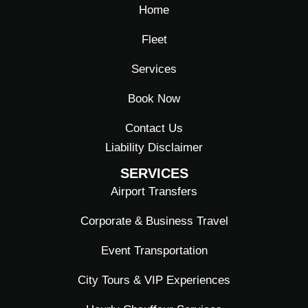
e
t
k
Home
b
a
e
o
g
d
Fleet
o
r
i
k
a
n
Services
-
m
f
Book Now
Contact Us
Liability Disclaimer
SERVICES
Airport Transfers
Corporate & Business Travel
Event Transportation
City Tours & VIP Experiences