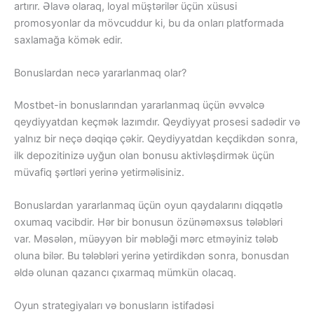
artırır. Əlavə olaraq, loyal müştərilər üçün xüsusi
promosyonlar da mövcuddur ki, bu da onları platformada
saxlamağa kömək edir.
Bonuslardan necə yararlanmaq olar?
Mostbet-in bonuslarından yararlanmaq üçün əvvəlcə
qeydiyyatdan keçmək lazımdır. Qeydiyyat prosesi sadədir və
yalnız bir neçə dəqiqə çəkir. Qeydiyyatdan keçdikdən sonra,
ilk depozitinizə uyğun olan bonusu aktivləşdirmək üçün
müvafiq şərtləri yerinə yetirməlisiniz.
Bonuslardan yararlanmaq üçün oyun qaydalarını diqqətlə
oxumaq vacibdir. Hər bir bonusun özünəməxsus tələbləri
var. Məsələn, müəyyən bir məbləği mərc etməyiniz tələb
oluna bilər. Bu tələbləri yerinə yetirdikdən sonra, bonusdan
əldə olunan qazancı çıxarmaq mümkün olacaq.
Oyun strategiyaları və bonusların istifadəsi