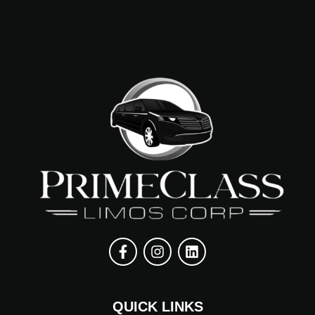
F
I
L
a
n
i
QUICK LINKS
c
s
n