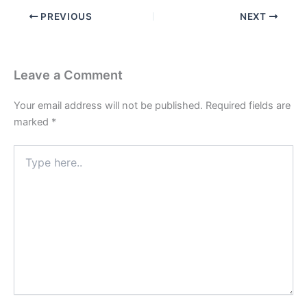
PREVIOUS
NEXT
Leave a Comment
Your email address will not be published.
Required fields are
marked
*
Type
here..