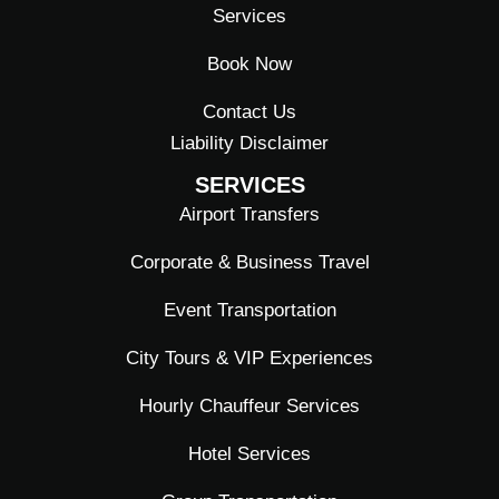
k
a
n
Services
-
m
f
Book Now
Contact Us
Liability Disclaimer
SERVICES
Airport Transfers
Corporate & Business Travel
Event Transportation
City Tours & VIP Experiences
Hourly Chauffeur Services
Hotel Services