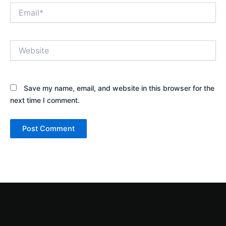
Email*
Website
Save my name, email, and website in this browser for the
next time I comment.