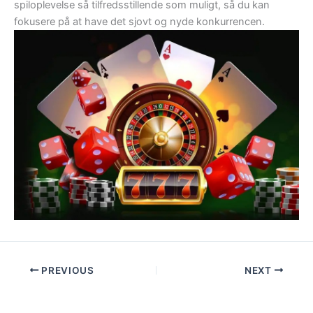
spiloplevelse så tilfredsstillende som muligt, så du kan
fokusere på at have det sjovt og nyde konkurrencen.
PREVIOUS
NEXT