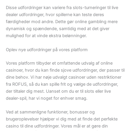
Disse udfordringer kan variere fra slots-turneringer til live
dealer udfordringer, hvor spillerne kan teste deres
færdigheder mod andre. Dette gør online gambling mere
dynamisk og spændende, samtidig med at det giver
mulighed for at vinde ekstra belønninger.
Oplev nye udfordringer på vores platform
Vores platform tilbyder et omfattende udvalg af online
casinoer, hvor du kan finde sjove udfordringer, der passer til
dine behov. Vi har nøje udvalgt casinoer uden restriktioner
fra ROFUS, så du kan spille frit og vælge de udfordringer,
der tiltaler dig mest. Uanset om du er til slots eller live
dealer-spil, har vi noget for enhver smag.
Ved at sammenligne funktioner, bonusser og
brugeroplevelser hjælper vi dig med at finde det perfekte
casino til dine udfordringer. Vores mål er at gøre din