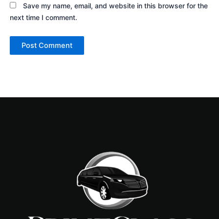
Save my name, email, and website in this browser for the
next time I comment.