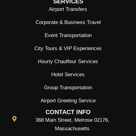
SERVICES
Airport Transfers
Corporate & Business Travel
Event Transportation
City Tours & VIP Experiences
Hourly Chauffeur Services
Hotel Services
Group Transportation
Airport Greeting Service
CONTACT INFO
368 Main Street, Melrose 02176,
Massachusetts