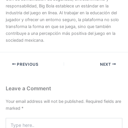
responsabilidad, Big Bola establece un estándar en la
industria del juego en línea. Al trabajar en la educación del
jugador y ofrecer un entorno seguro, la plataforma no solo
transforma la forma en que se juega, sino que también
contribuye a una percepción más positiva del juego en la
sociedad mexicana.
PREVIOUS
NEXT
Leave a Comment
Your email address will not be published.
Required fields are
marked
*
Type
here..