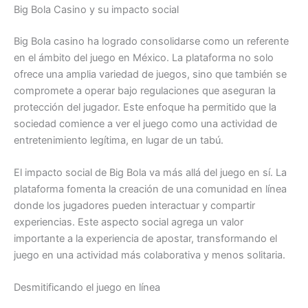
Big Bola Casino y su impacto social
Big Bola casino ha logrado consolidarse como un referente
en el ámbito del juego en México. La plataforma no solo
ofrece una amplia variedad de juegos, sino que también se
compromete a operar bajo regulaciones que aseguran la
protección del jugador. Este enfoque ha permitido que la
sociedad comience a ver el juego como una actividad de
entretenimiento legítima, en lugar de un tabú.
El impacto social de Big Bola va más allá del juego en sí. La
plataforma fomenta la creación de una comunidad en línea
donde los jugadores pueden interactuar y compartir
experiencias. Este aspecto social agrega un valor
importante a la experiencia de apostar, transformando el
juego en una actividad más colaborativa y menos solitaria.
Desmitificando el juego en línea