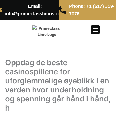
Skip
Email:
Phone: +1 (617) 359-
to
info@primeclasslimos.com
7076
content
CONTACT US
Oppdag de beste
casinospillene for
uforglemmelige øyeblikk I en
verden hvor underholdning
og spenning går hånd i hånd,
h