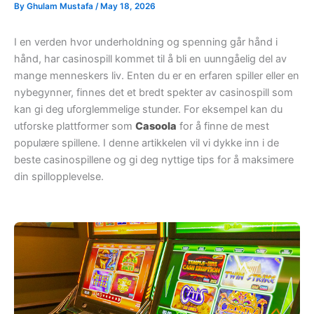
By
Ghulam Mustafa
/
May 18, 2026
I en verden hvor underholdning og spenning går hånd i
hånd, har casinospill kommet til å bli en uunngåelig del av
mange menneskers liv. Enten du er en erfaren spiller eller en
nybegynner, finnes det et bredt spekter av casinospill som
kan gi deg uforglemmelige stunder. For eksempel kan du
utforske plattformer som
Casoola
for å finne de mest
populære spillene. I denne artikkelen vil vi dykke inn i de
beste casinospillene og gi deg nyttige tips for å maksimere
din spillopplevelse.