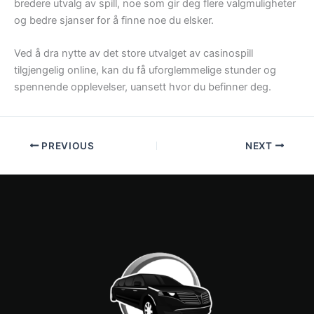
bredere utvalg av spill, noe som gir deg flere valgmuligheter
og bedre sjanser for å finne noe du elsker.
Ved å dra nytte av det store utvalget av casinospill
tilgjengelig online, kan du få uforglemmelige stunder og
spennende opplevelser, uansett hvor du befinner deg.
PREVIOUS
NEXT