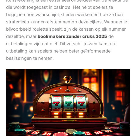
Kansrekening is een essentieel onderdeel van de wiskunde
die wordt toegepast in casino’s. Het helpt spelers te
begrijpen hoe waarschijnlijkheden werken en hoe ze hun
strategieën kunnen afstemmen op deze cijfers. Wanneer je
bijvoorbeeld roulette speelt, zijn de kansen op elk nummer
dezelfde, maar
bookmakers zonder cruks 2025
de
uitbetalingen zijn dat niet. Dit verschil tussen kans en
uitbetaling kan spelers helpen beter geïnformeerde
beslissingen te nemen.