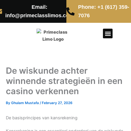
Skip
Email:
Phone: +1 (617) 359-
to
info@primeclasslimos.com
7076
content
CONTACT US
De wiskunde achter
winnende strategieën in een
casino verkennen
By
Ghulam Mustafa
/
February 27, 2026
De basisprincipes van kansrekening